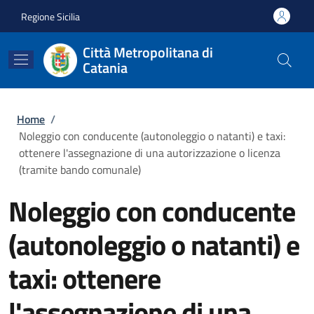
Salta al contenuto principale
Skip to footer content
Regione Sicilia
Città Metropolitana di
Catania
Briciole di pane
Home
/
Noleggio con conducente (autonoleggio o natanti) e taxi:
ottenere l'assegnazione di una autorizzazione o licenza
(tramite bando comunale)
Noleggio con conducente
(autonoleggio o natanti) e
taxi: ottenere
l'assegnazione di una