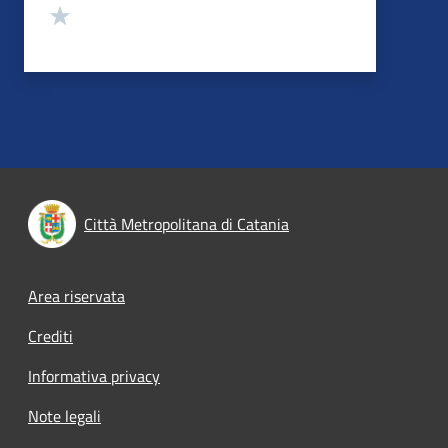
Valuta 1 stelle su 5
Città Metropolitana di Catania
Footer menu
Area riservata
Crediti
Informativa privacy
Note legali