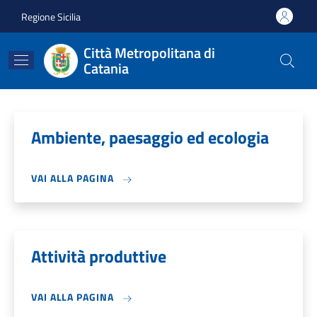
Salta al contenuto principale
Skip to footer content
Regione Sicilia
Città Metropolitana di
Catania
Ambiente, paesaggio ed ecologia
VAI ALLA PAGINA
Attività produttive
VAI ALLA PAGINA