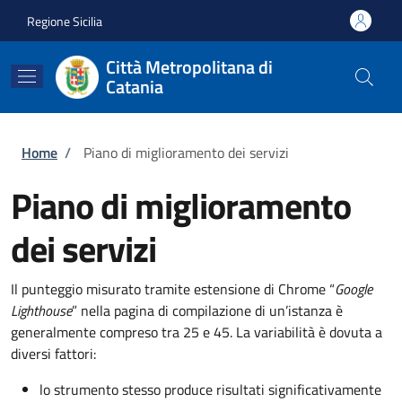
Salta al contenuto principale
Skip to footer content
Regione Sicilia
Città Metropolitana di
Catania
Briciole di pane
Home
/
Piano di miglioramento dei servizi
Piano di miglioramento
dei servizi
Il punteggio misurato tramite estensione di Chrome “
Google
Lighthouse
” nella pagina di compilazione di un’istanza è
generalmente compreso tra 25 e 45. La variabilità è dovuta a
diversi fattori:
lo strumento stesso produce risultati significativamente