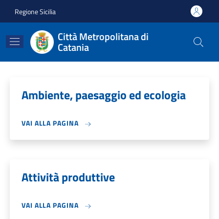
Salta al contenuto principale
Skip to footer content
Regione Sicilia
Città Metropolitana di
Catania
Ambiente, paesaggio ed ecologia
VAI ALLA PAGINA
Attività produttive
VAI ALLA PAGINA