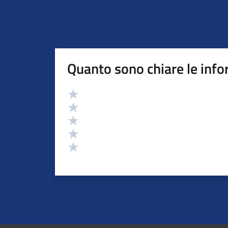
Quanto sono chiare le info
Valutazione
Valuta 5 stelle su 5
Valuta 4 stelle su 5
Valuta 3 stelle su 5
Valuta 2 stelle su 5
Valuta 1 stelle su 5