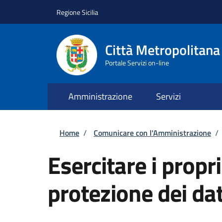
Salta al contenuto principale
Skip to footer content
Regione Sicilia
Città Metropolitana
Portale Servizi on-line
Amministrazione
Servizi
Briciole di pane
Home
/
Comunicare con l'Amministrazione
/
Esercitare i propri
protezione dei dat