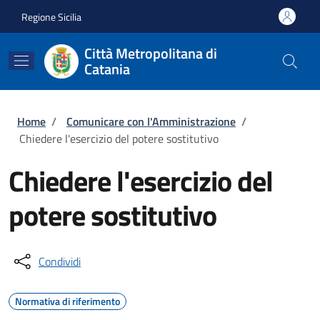
Salta al contenuto principale
Skip to footer content
Regione Sicilia
Città Metropolitana di
Catania
Briciole di pane
Home
/
Comunicare con l'Amministrazione
/
Chiedere l'esercizio del potere sostitutivo
Chiedere l'esercizio del
potere sostitutivo
Condividi
Normativa di riferimento