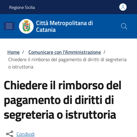
Salta al contenuto principale
Skip to footer content
Regione Sicilia
Città Metropolitana di
Catania
Briciole di pane
Home
/
Comunicare con l'Amministrazione
/
Chiedere il rimborso del pagamento di diritti di segreteria
o istruttoria
Chiedere il rimborso del
pagamento di diritti di
segreteria o istruttoria
Condividi