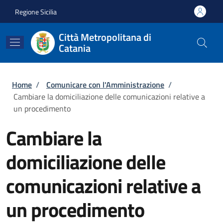
Salta al contenuto principale
Skip to footer content
Regione Sicilia
Città Metropolitana di
Catania
Briciole di pane
Home
/
Comunicare con l'Amministrazione
/
Cambiare la domiciliazione delle comunicazioni relative a
un procedimento
Cambiare la
domiciliazione delle
comunicazioni relative a
un procedimento