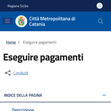
Salta al contenuto principale
Skip to footer content
Regione Sicilia
Città Metropolitana di
Catania
Briciole di pane
Home
/
Eseguire pagamenti
Eseguire pagamenti
Condividi
INDICE DELLA PAGINA
Descrizione