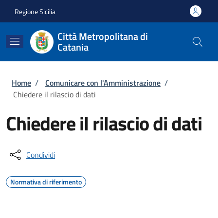
Salta al contenuto principale
Skip to footer content
Regione Sicilia
Città Metropolitana di
Catania
Briciole di pane
Home
/
Comunicare con l'Amministrazione
/
Chiedere il rilascio di dati
Chiedere il rilascio di dati
Condividi
Normativa di riferimento