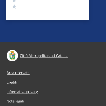
Valuta 1 stelle su 5
Città Metropolitana di Catania
Footer menu
Area riservata
Crediti
Informativa privacy
Note legali