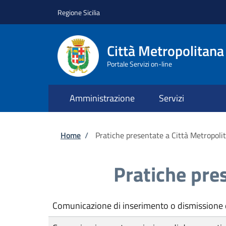
Salta al contenuto principale
Skip to footer content
Regione Sicilia
Città Metropolitana
Portale Servizi on-line
Amministrazione
Servizi
Briciole di pane
Home
/
Pratiche presentate a Città Metropoli
Pratiche pre
Comunicazione di inserimento o dismissione di