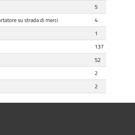
5
ortatore su strada di merci
4
1
137
52
2
2