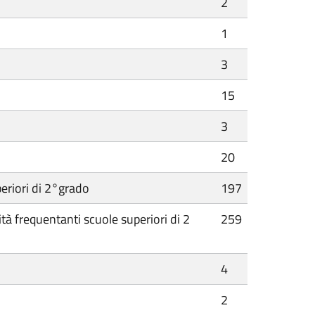
2
1
3
15
3
20
periori di 2°grado
197
ità frequentanti scuole superiori di 2
259
4
2