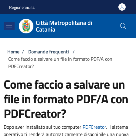
Salta al contenuto principale
Skip to footer content
Regione Sicilia
Città Metropolitana di
Catania
Briciole di pane
Home
/
Domande frequenti
/
Come faccio a salvare un file in formato PDF/A con
PDFCreator?
Come faccio a salvare un
file in formato PDF/A con
PDFCreator?
Dopo aver installato sul tuo computer
PDFCreator
, il sistema
operativo ti renderà automaticamente disponibile una nuova