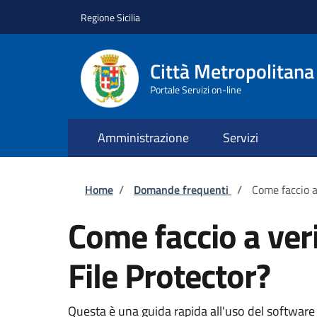
Salta al contenuto principale
Skip to footer content
Regione Sicilia
Città Metropolitana
Portale Servizi on-line
Amministrazione
Servizi
Briciole di pane
Home
/
Domande frequenti
/
Come faccio a
Come faccio a ver
File Protector?
Questa è una guida rapida all'uso del software D