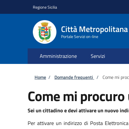
Salta al contenuto principale
Skip to footer content
Regione Sicilia
Città Metropolitana
Portale Servizi on-line
Amministrazione
Servizi
Briciole di pane
Home
/
Domande frequenti
/
Come mi procu
Come mi procuro u
Sei un cittadino e devi attivare un nuovo indi
Per attivare un indirizzo di Posta Elettronica