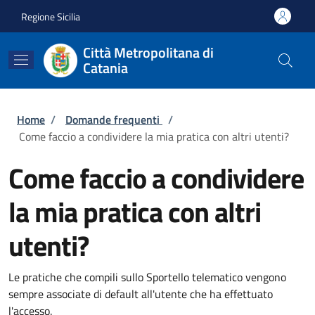
Salta al contenuto principale
Skip to footer content
Regione Sicilia
Città Metropolitana di
Catania
Briciole di pane
Home
/
Domande frequenti
/
Come faccio a condividere la mia pratica con altri utenti?
Come faccio a condividere
la mia pratica con altri
utenti?
Le pratiche che compili sullo Sportello telematico vengono
sempre associate di default all'utente che ha effettuato
l'accesso.