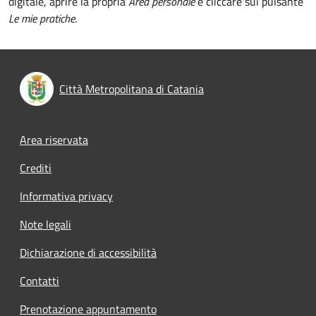
digitale, aprire la propria
Area personale
e cliccare sul pulsante
Le mie pratiche
.
Città Metropolitana di Catania
Footer menu
Area riservata
Crediti
Informativa privacy
Note legali
Dichiarazione di accessibilità
Contatti
Prenotazione appuntamento