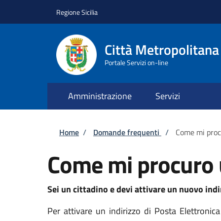
Salta al contenuto principale
Skip to footer content
Regione Sicilia
Città Metropolitana
Portale Servizi on-line
Amministrazione
Servizi
Briciole di pane
Home
/
Domande frequenti
/
Come mi procu
Come mi procuro u
Sei un cittadino e devi attivare un nuovo indi
Per attivare un indirizzo di Posta Elettronica