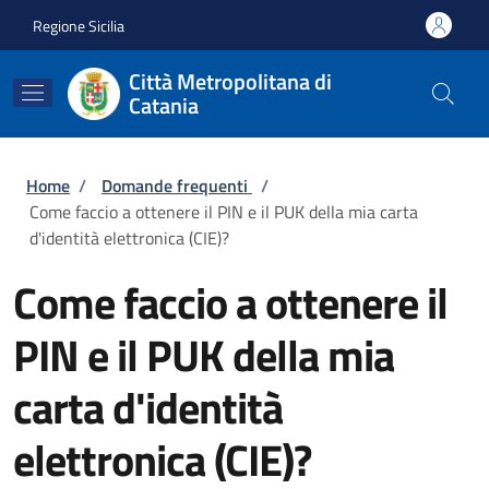
Salta al contenuto principale
Skip to footer content
Regione Sicilia
Città Metropolitana di
Catania
Briciole di pane
Home
/
Domande frequenti
/
Come faccio a ottenere il PIN e il PUK della mia carta
d'identità elettronica (CIE)?
Come faccio a ottenere il
PIN e il PUK della mia
carta d'identità
elettronica (CIE)?