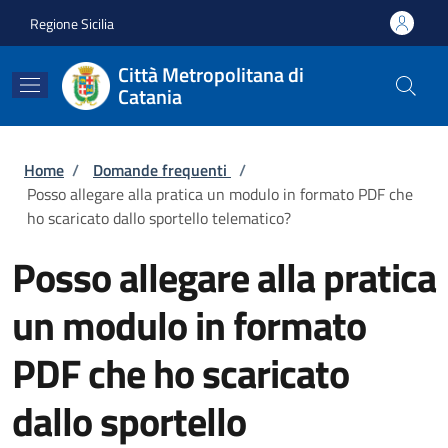
Salta al contenuto principale
Skip to footer content
Regione Sicilia
Città Metropolitana di
Catania
Briciole di pane
Home
/
Domande frequenti
/
Posso allegare alla pratica un modulo in formato PDF che
ho scaricato dallo sportello telematico?
Posso allegare alla pratica
un modulo in formato
PDF che ho scaricato
dallo sportello