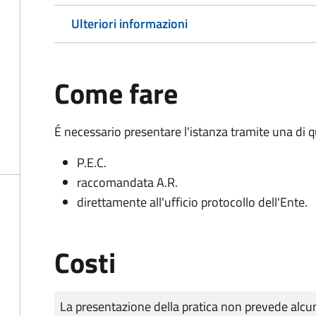
Ulteriori informazioni
Come fare
É necessario presentare l'istanza tramite una di 
P.E.C.
raccomandata A.R.
direttamente all'ufficio protocollo dell'Ente.
Costi
Tipo di pagamento
Importo
La presentazione della pratica non prevede al