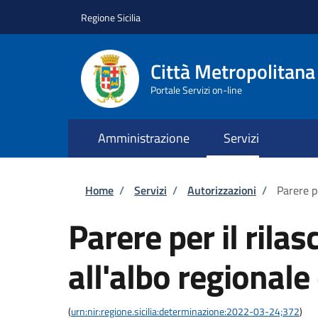
Salta al contenuto principale
Skip to footer content
Regione Sicilia
Città Metropolitana
Portale Servizi on-line
Amministrazione
Servizi
Briciole di pane
Home
/
Servizi
/
Autorizzazioni
/
Parere pe
Parere per il rilas
all'albo regionale
(
urn:nir:regione.sicilia:determinazione:2022-03-24;372
)