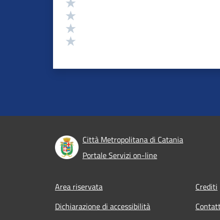
Valuta 4 stelle su 5
Valuta 3 stelle su 5
Valuta 2 stelle su 5
Valuta 1 stelle su 5
Città Metropolitana di Catania
Portale Servizi on-line
Footer menu
Area riservata
Crediti
Dichiarazione di accessibilità
Contatt