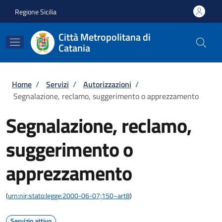
Salta al contenuto principale
Skip to footer content
Regione Sicilia
Città Metropolitana di
Catania
Briciole di pane
Home
/
Servizi
/
Autorizzazioni
/
Segnalazione, reclamo, suggerimento o apprezzamento
Segnalazione, reclamo,
suggerimento o
apprezzamento
(
urn:nir:stato:legge:2000-06-07;150~art8
)
Servizio attivo