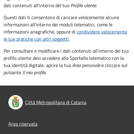
dati contenuti all'interno del tuo
Profilo utente
.
Questi dati ti consentono di caricare velocemente alcune
informazioni all'interno dei moduli telematici, come le
informazioni anagrafiche, oppure di
condividere velocemente
le tue pratiche con altri soggetti
.
Per consultare e modificare i dati contenuti all'interno del tuo
profilo utente devi accedere allo Sportello telematico con la
tua identità digitale, aprire la tua
Area personale
e cliccare sul
pulsante
Il mio profilo
.
Città Metropolitana di Catania
Footer menu
Area riservata