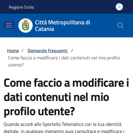
Salta al contenuto principale
Skip to footer content
Regione Sicilia
Città Metropolitana di
Catania
Briciole di pane
Home
/
Domande frequenti
/
Come faccio a modificare i dati contenuti nel mio profilo
utente?
Come faccio a modificare i
dati contenuti nel mio
profilo utente?
Quando accedi allo Sportello Telematico con la tua identità
digitale, in qualsiasi momento puoi consultare e modificare i