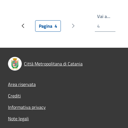
Write th
Vai a…
Pagina
4
Pagina precedente
Pagina attuale
Prossima pagina
Città Metropolitana di Catania
Footer menu
Area riservata
Crediti
Informativa privacy
Note legali