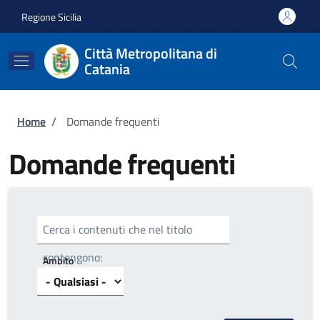
Salta al contenuto principale
Skip to footer content
Regione Sicilia
Città Metropolitana di
Catania
Briciole di pane
Home
/
Domande frequenti
Domande frequenti
Cerca i contenuti che nel titolo
contengono:
Ambito